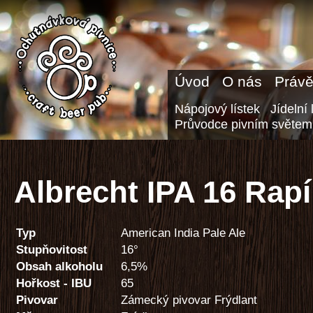
Úvod
O nás
Právě
Nápojový lístek
Jídelní 
Průvodce pivním světem
Albrecht IPA 16 Rapí
Typ
American India Pale Ale
Stupňovitost
16°
Obsah alkoholu
6,5%
Hořkost - IBU
65
Pivovar
Zámecký pivovar Frýdlant