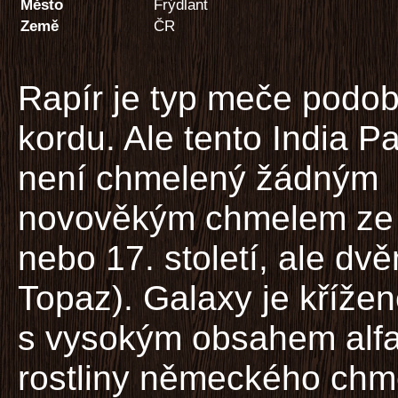
Město
Frýdlant
Země
ČR
Rapír je typ meče podo
kordu. Ale tento India Pa
není chmelený žádným
novověkým chmelem ze 
nebo 17. století, ale dv
Topaz). Galaxy je křížen
s vysokým obsahem alfa
rostliny německého chm