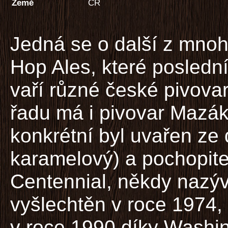
Země
ČR
Jedná se o další z mnoh
Hop Ales, které posledn
vaří různé české pivova
řadu má i pivovar Mazák
konkrétní byl uvařen ze
karamelový) a pochopit
Centennial, někdy nazý
vyšlechtěn v roce 1974, 
v roce 1990 díky Washing