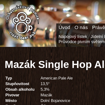
Úvod
O nás
Právě
Nápojový lístek
Jídelní 
Průvodce pivním světem
Mazák Single Hop Al
Typ
American Pale Ale
Stupňovitost
13,5°
Obsah alkoholu
5,3%
Pivovar
Mazák
Město
Dolní Bojanovice