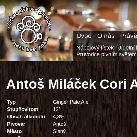
Úvod
O nás
Právě
Nápojový lístek
Jídelní 
Průvodce pivním světem
Antoš Miláček Cori 
Typ
Ginger Pale Ale
Stupňovitost
12°
Obsah alkoholu
4,8%
Pivovar
Antoš
Město
Slaný