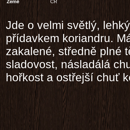
Země
ČR
Jde o velmi světlý, lehký
přídavkem koriandru. Má
zakalené, středně plné tě
sladovost, násladálá ch
hořkost a ostřejší chuť k