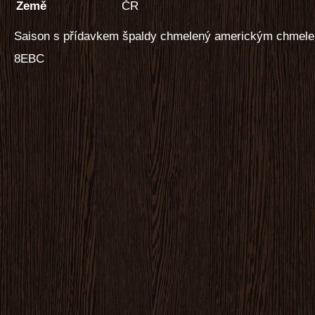
Země
ČR
Saison s přídavkem špaldy chmelený americkým chmele
8EBC