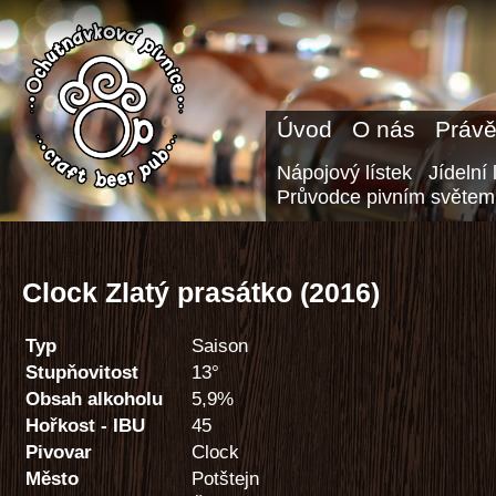
Úvod
O nás
Právě
Nápojový lístek
Jídelní 
Průvodce pivním světem
Clock Zlatý prasátko (2016)
Typ
Saison
Stupňovitost
13°
Obsah alkoholu
5,9%
Hořkost - IBU
45
Pivovar
Clock
Město
Potštejn