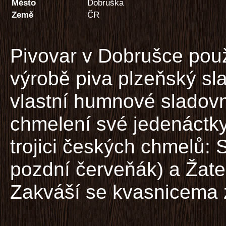
Město
Dobruška
Země
ČR
Pivovar v Dobrušce pou
výrobě piva plzeňský sl
vlastní humnové sladov
chmelení své jedenáctk
trojici českých chmelů:
pozdní červeňák) a Žate
Zakváší se kvasnicema 