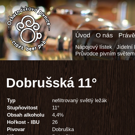
Úvod
O nás
Právě
Nápojový lístek
Jídelní 
Průvodce pivním světem
Dobrušská 11°
Typ
nefiltrovaný světlý ležák
Stupňovitost
11°
Obsah alkoholu
4,4%
Hořkost - IBU
26
Pivovar
Dobruška