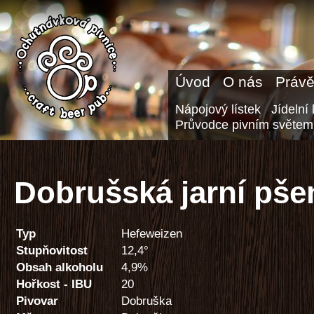
Úvod
O nás
Právě
Nápojový lístek
Jídelní 
Průvodce pivním světem
Dobrušská jarní pše
Typ
Hefeweizen
Stupňovitost
12,4°
Obsah alkoholu
4,9%
Hořkost - IBU
20
Pivovar
Dobruška