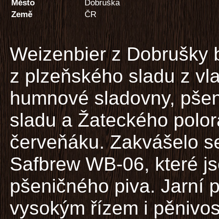
Město
Dobruška
Země
ČR
Weizenbier z Dobrušky 
z plzeňského sladu z vla
humnové sladovny, pše
sladu a Žateckého polo
červeňáku. Zakvášelo s
Safbrew WB-06, které js
pšeničného piva. Jarní 
vysokým řízem i pěnivost