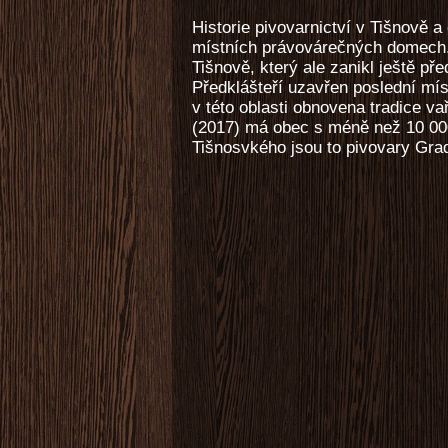
Historie pivovarnictví v Tišnově a 
místních právovárečných domech.
Tišnově, který ale zanikl ještě p
Předklášteří uzavřen poslední míst
v této oblasti obnovena tradice v
(2017) má obec s méně než 10 000
Tišnosvkého jsou to pivovary Gra