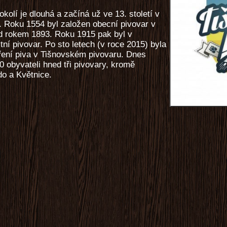
okolí je dlouhá a začíná už ve 13. století v
 Roku 1554 byl založen obecní pivovar v
řed rokem 1893. Roku 1915 pak byl v
ní pivovar. Po sto letech (v roce 2015) byla
aření piva v Tišnovském pivovaru. Dnes
 obyvateli hned tři pivovary, kromě
do a Květnice.