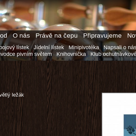
od
O nás
Právě na čepu
Připravujeme
No
ojový lístek
Jídelní lístek
Minipivotéka
Napsali o ná
ůvodce pivním světem
Knihovnička
Klub ochutnávkové
větlý ležák