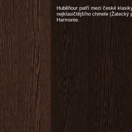
Huběňour patří mezi české klasik
nejklasičtějšího chmele (Žatecký 
Harmonie.