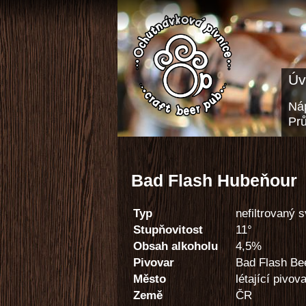
Úv
Náp
Pr
Bad Flash Hubeňour
Typ
nefiltrovaný s
Stupňovitost
11°
Obsah alkoholu
4,5%
Pivovar
Bad Flash Be
Město
létající pivov
Země
ČR