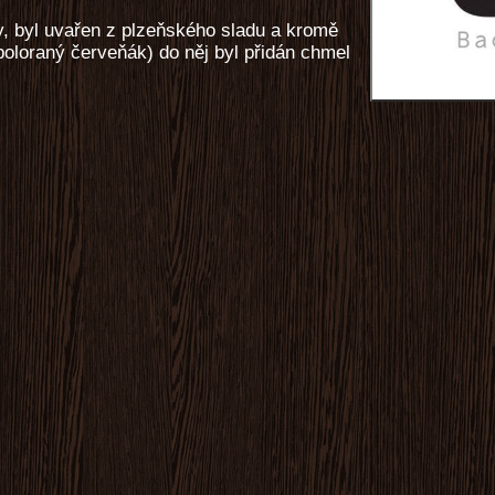
y, byl uvařen z plzeňského sladu a kromě
poloraný červeňák) do něj byl přidán chmel