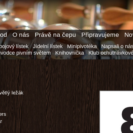
od
O nás
Právě na čepu
Připravujeme
No
ojový lístek
Jídelní lístek
Minipivotéka
Napsali o ná
ůvodce pivním světem
Knihovnička
Klub ochutnávkové
větlý ležák
ers
ar