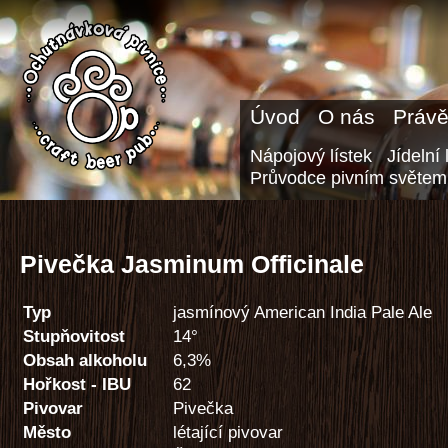
Úvod
O nás
Právě
Nápojový lístek
Jídelní 
Průvodce pivním světem
Pivečka Jasminum Officinale
Typ
jasmínový American India Pale Ale
Stupňovitost
14°
Obsah alkoholu
6,3%
Hořkost - IBU
62
Pivovar
Pivečka
Město
létající pivovar