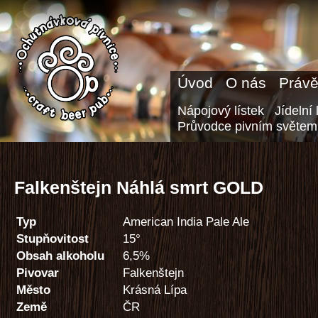
Úvod
O nás
Právě
Nápojový lístek
Jídelní 
Průvodce pivním světem
Falkenštejn Náhlá smrt GOLD
Typ
American India Pale Ale
Stupňovitost
15°
Obsah alkoholu
6,5%
Pivovar
Falkenštejn
Město
Krásná Lípa
Země
ČR