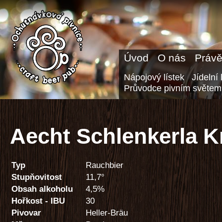
Úvod
O nás
Právě
Nápojový lístek
Jídelní 
Průvodce pivním světem
Aecht Schlenkerla 
Typ
Rauchbier
Stupňovitost
11,7°
Obsah alkoholu
4,5%
Hořkost - IBU
30
Pivovar
Heller-Bräu