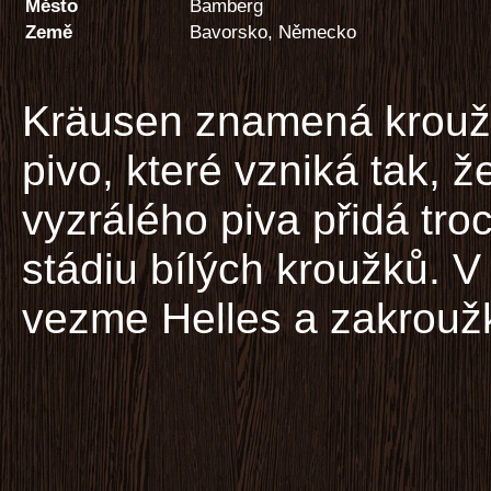
Město
Bamberg
Země
Bavorsko, Německo
Kräusen znamená krou
pivo, které vzniká tak, 
vyzrálého piva přidá tr
stádiu bílých kroužků. V
vezme Helles a zakrouž