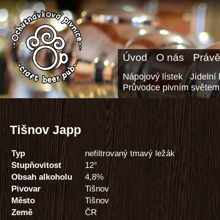
Úvod
O nás
Právě
Nápojový lístek
Jídelní 
Průvodce pivním světem
Tišnov Japp
Typ
nefiltrovaný tmavý ležák
Stupňovitost
12°
Obsah alkoholu
4,8%
Pivovar
Tišnov
Město
Tišnov
Země
ČR