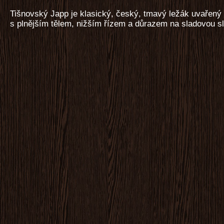
Tišnovský Japp je klasický, český, tmavý ležák uvařený 
s plnějším tělem, nižším řízem a důrazem na sladovou s