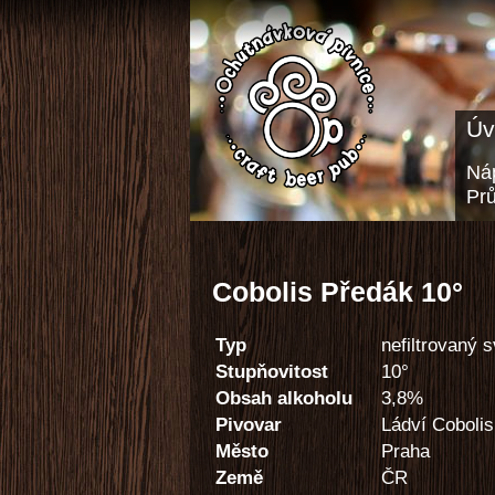
Úv
Náp
Pr
Cobolis Předák 10°
Typ
nefiltrovaný s
Stupňovitost
10°
Obsah alkoholu
3,8%
Pivovar
Ládví Cobolis
Město
Praha
Země
ČR