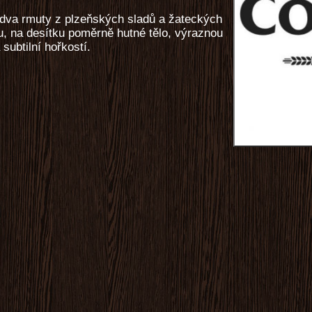
 dva rmuty z plzeňských sladů a žateckých
u, na desítku poměrně hutné tělo, výraznou
subtilní hořkostí.