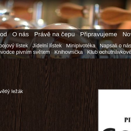
od
O nás
Právě na čepu
Připravujeme
No
ojový lístek
Jídelní lístek
Minipivotéka
Napsali o ná
ůvodce pivním světem
Knihovnička
Klub ochutnávkové
větlý ležák