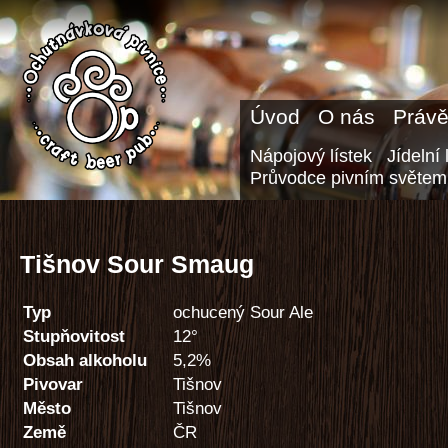
Úvod
O nás
Právě
Nápojový lístek
Jídelní 
Průvodce pivním světem
Tišnov Sour Smaug
Typ
ochucený Sour Ale
Stupňovitost
12°
Obsah alkoholu
5,2%
Pivovar
Tišnov
Město
Tišnov
Země
ČR