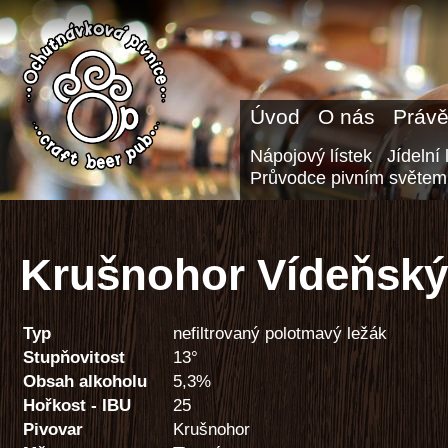
Úvod
O nás
Právě
Nápojový lístek
Jídelní 
Průvodce pivním světem
Krušnohor Vídeňský 
Typ
nefiltrovaný polotmavý ležák
Stupňovitost
13°
Obsah alkoholu
5,3%
Hořkost - IBU
25
Pivovar
Krušnohor