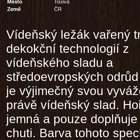
Město
Tisová
Země
ČR
Vídeňský ležák vařený t
dekokční technologií z
vídeňského sladu a
středoevropských odrůd
je výjimečný svou vyváž
právě vídeňský slad. Hoř
jemná a pouze doplňuje 
chuti. Barva tohoto spec