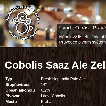
Úvod
O nás
Právě
Nápojový lístek
Jídelní 
Průvodce pivním světem
Cobolis Saaz Ale Ze
Typ
Fresh Hop India Pale Ale
Stupňovitost
14°
Obsah alkoholu
6,2%
Pivovar
Ládví Cobolis
Město
Praha