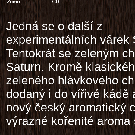
Země
ČR
Jedná se o další z
experimentálních várek
Tentokrát se zeleným c
Saturn. Kromě klasické
zeleného hlávkového ch
dodaný i do vířivé kádě a
nový český aromatický 
výrazné kořenité aroma s