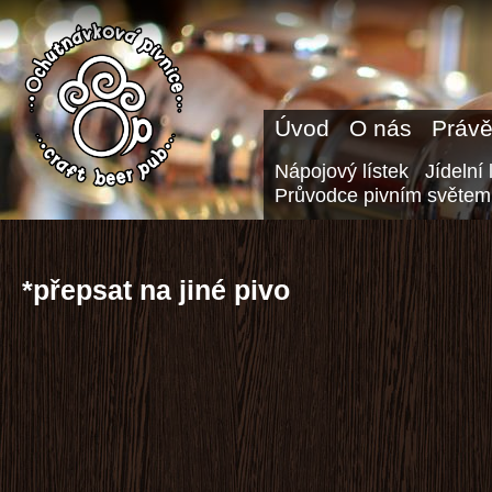
Úvod
O nás
Právě
Nápojový lístek
Jídelní 
Průvodce pivním světem
*přepsat na jiné pivo