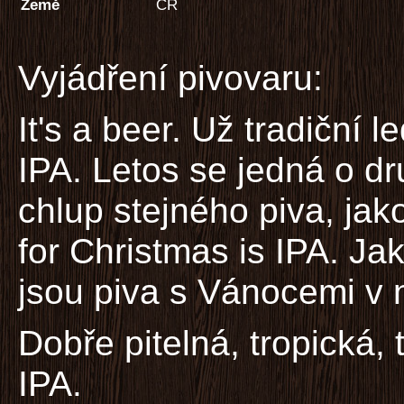
Země
ČR
Vyjádření pivovaru:
It's a beer. Už tradiční
IPA. Letos se jedná o d
chlup stejného piva, jako
for Christmas is IPA. Ja
jsou piva s Vánocemi v n
Dobře pitelná, tropická,
IPA.