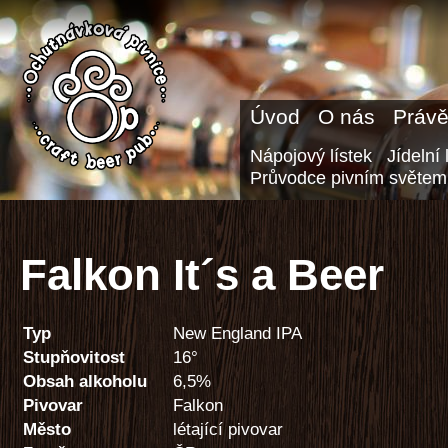
Úvod
O nás
Právě
Nápojový lístek
Jídelní 
Průvodce pivním světem
Falkon It´s a Beer
Typ
New England IPA
Stupňovitost
16°
Obsah alkoholu
6,5%
Pivovar
Falkon
Město
létající pivovar