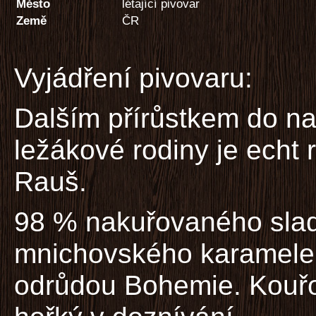
Město
létající pivovar
Země
ČR
Vyjádření pivovaru:
Dalším přírůstkem do na
ležákové rodiny je echt 
Rauš.
98 % nakuřovaného sla
mnichovského karamele
odrůdou Bohemie. Kouřov