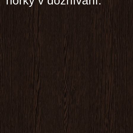
hořký v doznívání.