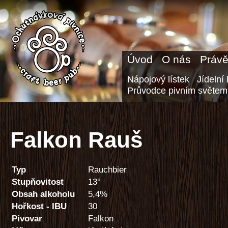
Úvod
O nás
Právě
Nápojový lístek
Jídelní 
Průvodce pivním světem
Falkon Rauš
Typ
Rauchbier
Stupňovitost
13°
Obsah alkoholu
5,4%
Hořkost - IBU
30
Pivovar
Falkon