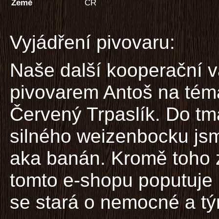
Země
ČR
Vyjádření pivovaru:
Naše další kooperační v
pivovarem Antoš na tém
Červený Trpaslík. Do t
silného weizenbocku js
aka banán. Kromě toho 
tomto e-shopu poputuje 
se stará o nemocné a tý