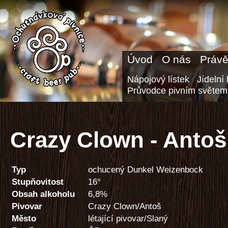
Úvod
O nás
Právě
Nápojový lístek
Jídelní 
Průvodce pivním světem
Crazy Clown - Anto
Typ
ochucený Dunkel Weizenbock
Stupňovitost
16°
Obsah alkoholu
6,8%
Pivovar
Crazy Clown/Antoš
Město
létající pivovar/Slaný