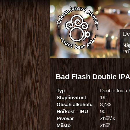
Úv
Náp
Pr
Bad Flash Double IPA
Typ
Double India 
Stupňovitost
19°
Obsah alkoholu
8,4%
Hořkost - IBU
90
Pivovar
Zhůřák
Město
Zhůř