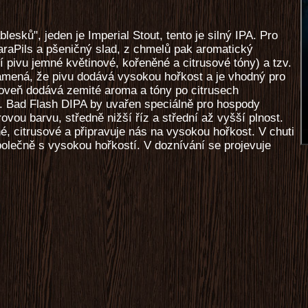
esků", jeden je Imperial Stout, tento je silný IPA. Pro
CaraPils a pšeničný slad, z chmelů pak aromatický
í pivu jemné květinové, kořeněné a citrusové tóny) a tzv.
mená, že pivu dodává vysokou hořkost a je vhodný pro
oveň dodává zemité aroma a tóny po citrusech
). Bad Flash DIPA by uvařen speciálně pro hospody
ovou barvu, středně nižší říz a střední až vyšší plnost.
, citrusové a připravuje nás na vysokou hořkost. V chuti
olečně s vysokou hořkostí. V doznívání se projevuje