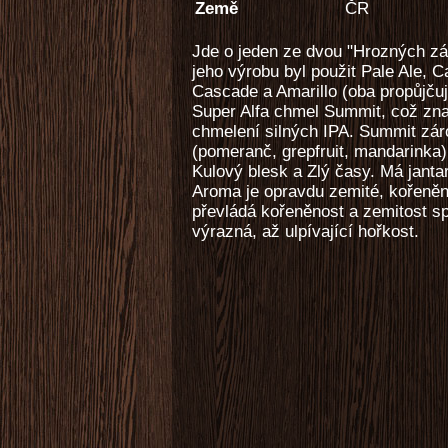
Země
ČR
Jde o jeden ze dvou "Hrozných zábl
jeho výrobu byl použit Pale Ale, 
Cascade a Amarillo (oba propůjčuj
Super Alfa chmel Summit, což zna
chmelení silných IPA. Summit zár
(pomeranč, grepfruit, mandarinka
Kulový blesk a Zlý časy. Má jantar
Aroma je opravdu zemité, kořeněné
převládá kořeněnost a zemitost sp
výrazná, až ulpívající hořkost.