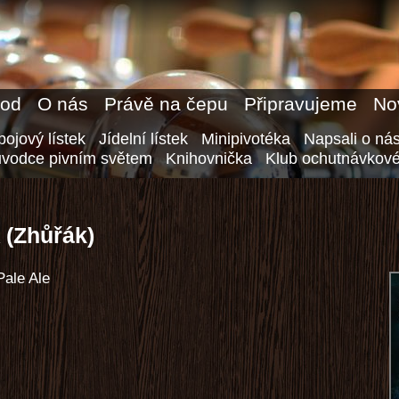
od
O nás
Právě na čepu
Připravujeme
No
ojový lístek
Jídelní lístek
Minipivotéka
Napsali o ná
ůvodce pivním světem
Knihovnička
Klub ochutnávkové
 (Zhůřák)
Pale Ale