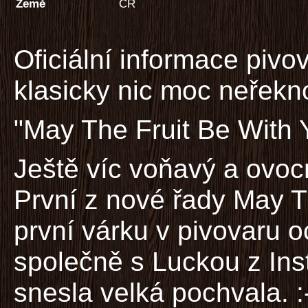
Země
ČR
Oficiální informace pivo
klasicky nic moc neřekn
"May The Fruit Be With 
Ještě víc voňavý a ovoc
První z nové řady May T
první várku v pivovaru o
společně s Luckou z Inst
snesla velká pochvala. :-