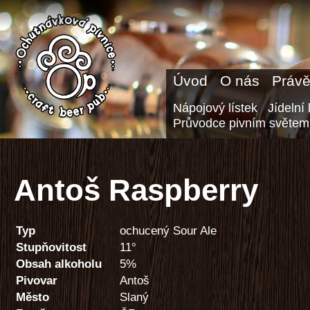
Úvod
O nás
Právě
Nápojový lístek
Jídelní 
Průvodce pivním světem
Antoš Raspberry
Typ
ochucený Sour Ale
Stupňovitost
11°
Obsah alkoholu
5%
Pivovar
Antoš
Město
Slaný