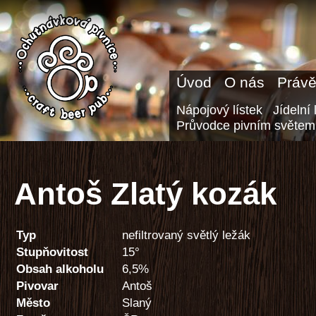
Úvod
O nás
Právě
Nápojový lístek
Jídelní 
Průvodce pivním světem
Antoš Zlatý kozák
Typ
nefiltrovaný světlý ležák
Stupňovitost
15°
Obsah alkoholu
6,5%
Pivovar
Antoš
Město
Slaný