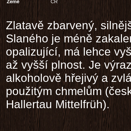
Země
ČR
Zlatavě zbarvený, silněj
Slaného je méně zakale
opalizující, má lehce vyš
až vyšší plnost. Je výra
alkoholově hřejivý a zv
použitým chmelům (čes
Hallertau Mittelfrüh).