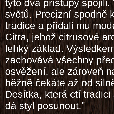
tyto dva přístupy spojili
světů. Precizní spodně 
tradice a přidali mu mo
Citra, jehož citrusové 
lehký základ. Výsledkem 
zachovává všechny předno
osvěžení, ale zároveň n
běžně čekáte až od silně
Desítka, která ctí tradi
dá styl posunout."