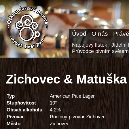
Úvod
O nás
Právě
Nápojový lístek
Jídelní 
Průvodce pivním světem
Zichovec & Matuška 
Typ
American Pale Lager
Stupňovitost
10°
Obsah alkoholu
4,2%
Pivovar
Rodinný pivovar Zichovec
Město
Zichovec