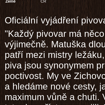
Země
ČR
Oficiální vyjádření pivov
"Každý pivovar má něco,
výjimečně. Matuška dl
patří mezi mistry ležáku,
piva jsou synonymem pro 
poctivost. My ve Zichov
a hledáme nové cesty, j
maximum vůně a chuti. 