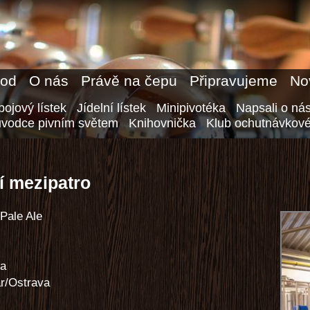
od
O nás
Právě na čepu
Připravujeme
No
ojový lístek
Jídelní lístek
Minipivotéka
Napsali o ná
ůvodce pivním světem
Knihovnička
Klub ochutnávkové
í mezipatro
Pale Ale
na
ar/Ostrava