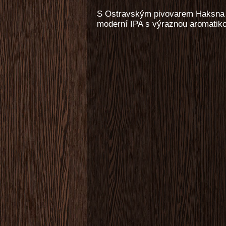
S Ostravským pivovarem Haksna uva
moderní IPA s výraznou aromatiko