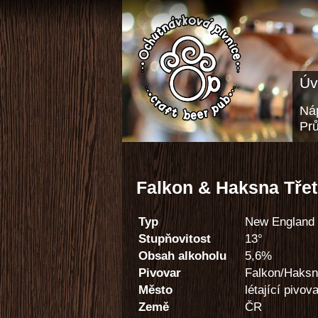
Úv
Náp
Pr
Falkon & Haksna Třet
Typ
New England 
Stupňovitost
13°
Obsah alkoholu
5,6%
Pivovar
Falkon/Haks
Město
létající pivov
Země
ČR