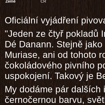
Země
ČR
Oficiální vyjádření pivov
"Jeden ze čtyř pokladů 
Dé Danann. Stejně jako
Muriase, ani od tohoto r
čokoládového pivního p
uspokojení. Takový je B
My dodáme pár dalších i
černočernou barvu, světl