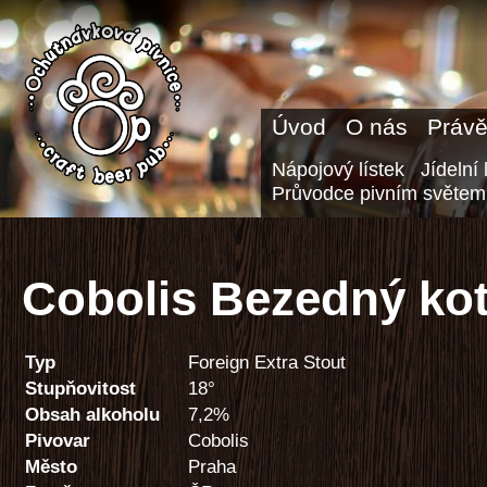
Úvod
O nás
Právě
Nápojový lístek
Jídelní 
Průvodce pivním světem
Cobolis Bezedný kot
Typ
Foreign Extra Stout
Stupňovitost
18°
Obsah alkoholu
7,2%
Pivovar
Cobolis
Město
Praha