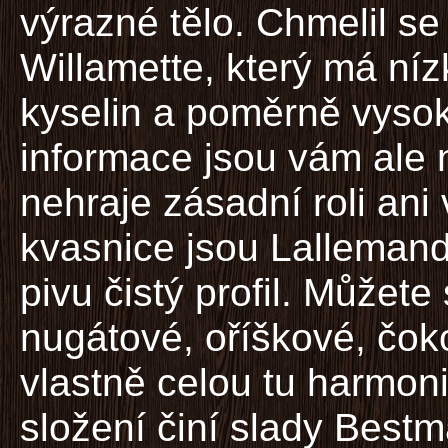
výrazné tělo. Chmelil 
Willamette, který má níz
kyselin a poměrně vyso
informace jsou vám ale 
nehraje zásadní roli ani 
kvasnice jsou Lallemand
pivu čistý profil. Můžete 
nugátové, oříškové, čok
vlastně celou tu harmon
složení činí slady Bestm