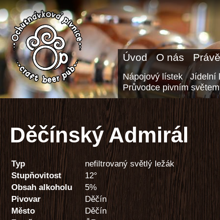
Úvod
O nás
Právě
Nápojový lístek
Jídelní 
Průvodce pivním světem
Děčínský Admirál
Typ
nefiltrovaný světlý ležák
Stupňovitost
12°
Obsah alkoholu
5%
Pivovar
Děčín
Město
Děčín