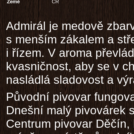
Země
ČR
Admirál je medově zbar
s menším zákalem a stře
i řízem. V aroma převlá
kvasničnost, aby se v ch
nasládlá sladovost a výr
Původní pivovar fungova
Dnešní malý pivovárek s
Centrum pivovar Děčín, 