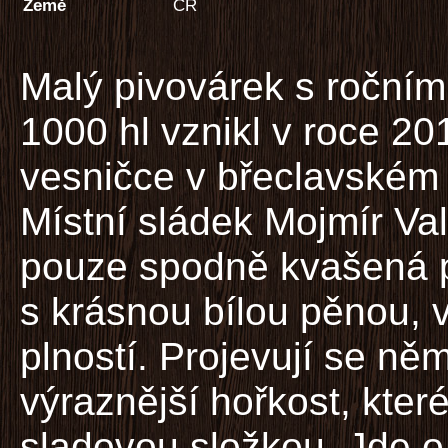
Země
ČR
Malý pivovárek s roční
1000 hl vznikl v roce 20
vesničce v břeclavském
Místní sládek Mojmír Val
pouze spodně kvašená pi
s krásnou bílou pěnou, 
plností. Projevují se ně
výraznější hořkost, kter
sladovou složkou. Jde o