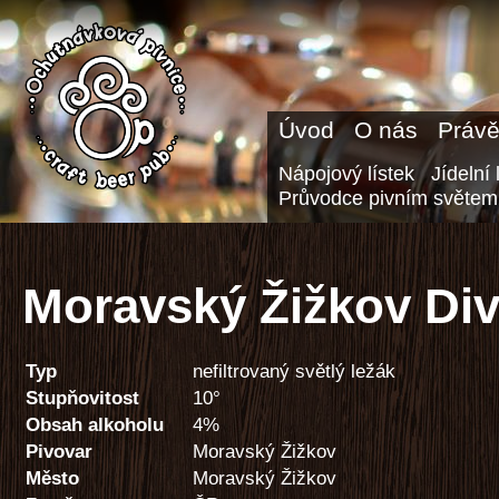
Úvod
O nás
Právě
Nápojový lístek
Jídelní 
Průvodce pivním světem
Moravský Žižkov Di
Typ
nefiltrovaný světlý ležák
Stupňovitost
10°
Obsah alkoholu
4%
Pivovar
Moravský Žižkov
Město
Moravský Žižkov