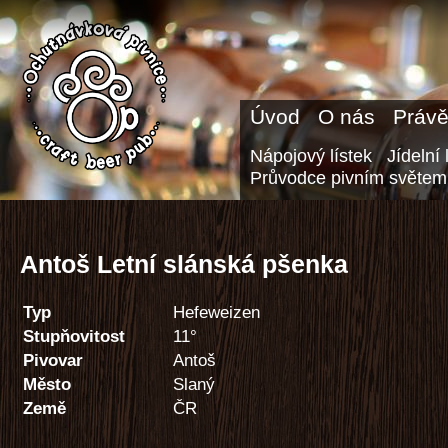
Úvod
O nás
Právě
Nápojový lístek
Jídelní 
Průvodce pivním světem
Antoš Letní slánská pšenka
Typ
Hefeweizen
Stupňovitost
11°
Pivovar
Antoš
Město
Slaný
Země
ČR