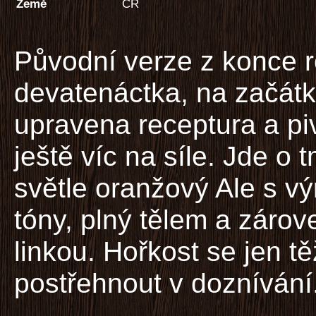
Země
ČR
Původní verze z konce 
devatenáctka, na začátk
upravena receptura a piv
ještě víc na síle. Jde o 
světle oranžový Ale s v
tóny, plný tělem a záro
linkou. Hořkost se jen tě
postřehnout v doznívání