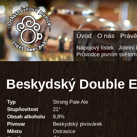
Úvod
O nás
Právě
Nápojový lístek
Jídelní 
Průvodce pivním světem
Beskydský Double E
Typ
Strong Pale Ale
Stupňovitost
21°
Obsah alkoholu
8,8%
Pivovar
Beskydský pivovárek
Město
Ostravice