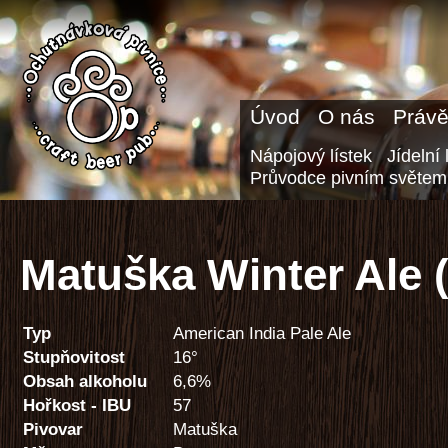
Úvod
O nás
Právě
Nápojový lístek
Jídelní 
Průvodce pivním světem
Matuška Winter Ale 
Typ
American India Pale Ale
Stupňovitost
16°
Obsah alkoholu
6,6%
Hořkost - IBU
57
Pivovar
Matuška