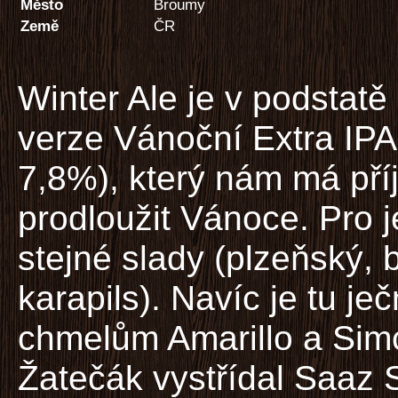
Město
Broumy
Země
ČR
Winter Ale je v podstatě
verze Vánoční Extra IPA
7,8%), který nám má př
prodloužit Vánoce. Pro 
stejné slady (plzeňský,
karapils). Navíc je tu 
chmelům Amarillo a Simc
Žatečák vystřídal Saaz 