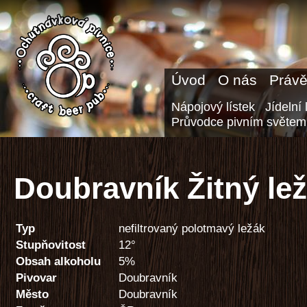
Úvod
O nás
Právě
Nápojový lístek
Jídelní 
Průvodce pivním světem
Doubravník Žitný ležá
Typ
nefiltrovaný polotmavý ležák
Stupňovitost
12°
Obsah alkoholu
5%
Pivovar
Doubravník
Město
Doubravník