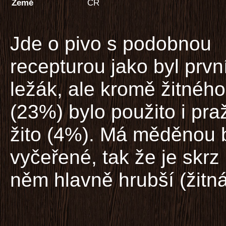
Země
ČR
Jde o pivo s podobnou
recepturou jako byl prvn
ležák, ale kromě žitného
(23%) bylo použito i pr
žito (4%). Má měděnou b
vyčeřené, tak že je skrz
něm hlavně hrubší (žitná