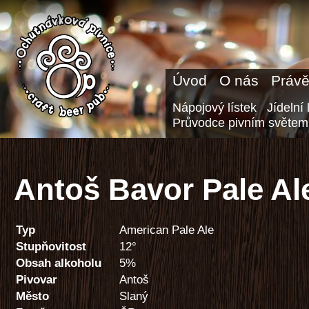
Úvod
O nás
Právě
Nápojový lístek
Jídelní 
Průvodce pivním světem
Antoš Bavor Pale Al
Typ
American Pale Ale
Stupňovitost
12°
Obsah alkoholu
5%
Pivovar
Antoš
Město
Slaný