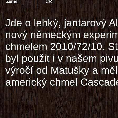
Země
ČR
Jde o lehký, jantarový 
nový německým experim
chmelem 2010/72/10. St
byl použit i v našem piv
výročí od Matušky a měl
americký chmel Cascad