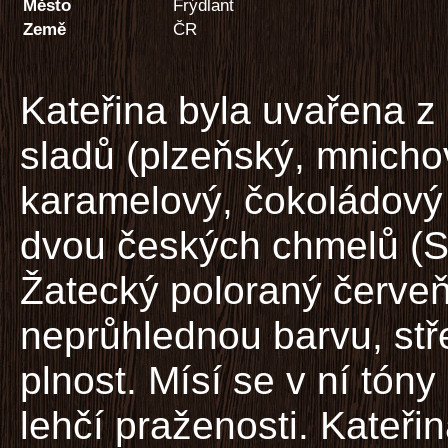
Město
Frýdlant
Země
ČR
Kateřina byla uvařena z 
sladů (plzeňský, mnicho
karamelový, čokoládový 
dvou českých chmelů (S
Žatecký poloraný červeň
neprůhlednou barvu, stře
plnost. Mísí se v ní tón
lehčí praženosti. Kateři