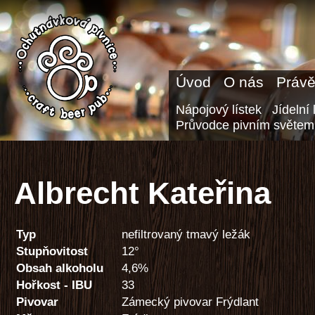
Úvod
O nás
Právě
Nápojový lístek
Jídelní 
Průvodce pivním světem
Albrecht Kateřina
Typ
nefiltrovaný tmavý ležák
Stupňovitost
12°
Obsah alkoholu
4,6%
Hořkost - IBU
33
Pivovar
Zámecký pivovar Frýdlant