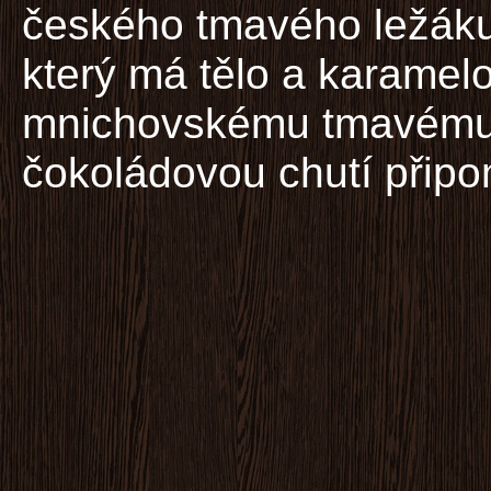
českého tmavého ležáku
který má tělo a karame
mnichovskému tmavému,
čokoládovou chutí připo