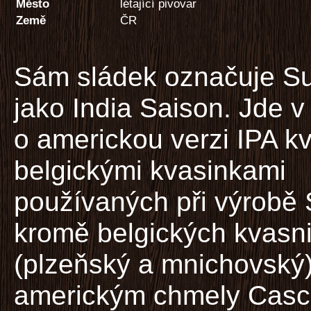
Město
létající pivovar
Země
ČR
Sám sládek označuje Su
jako India Saison. Jde v
o americkou verzi IPA 
belgickými kvasinkami
používaných při výrobě 
kromě belgických kvasni
(plzeňský a mnichovský)
americkým chmely Casca