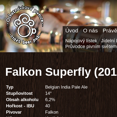
Úvod
O nás
Právě
Nápojový lístek
Jídelní 
Průvodce pivním světem
Falkon Superfly (201
Typ
Belgian India Pale Ale
Stupňovitost
14°
Obsah alkoholu
6,2%
Hořkost - IBU
40
Pivovar
Falkon