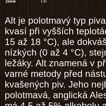
Země
ČR
Alt je polotmavý typ piva
kvasí při vyšších teplot
15 až 18 °C), ale dokváš
nízkých (0 až 4 °C), stej
ležáky. Alt znamená v př
varné metody před nást
kvašených piv. Jeho nej
polotmavá, anglická Ale
má 4,5 až 5% alkoholu a