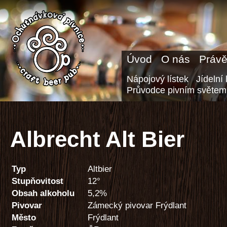
Úvod
O nás
Právě
Nápojový lístek
Jídelní 
Průvodce pivním světem
Albrecht Alt Bier
Typ
Altbier
Stupňovitost
12°
Obsah alkoholu
5,2%
Pivovar
Zámecký pivovar Frýdlant
Město
Frýdlant