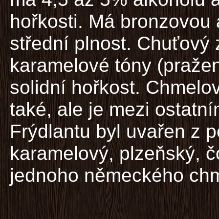
hořkosti. Má bronzovou 
střední plnost. Chuťový 
karamelové tóny (pražen
solidní hořkost. Chmelo
také, ale je mezi ostatn
Frýdlantu byl uvařen z p
karamelový, plzeňský, č
jednoho německého chme