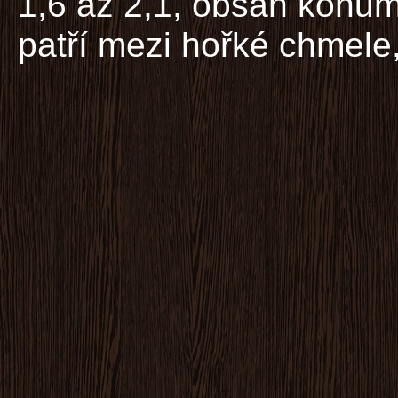
1,6 až 2,1, obsah kohum
patří mezi hořké chmele,