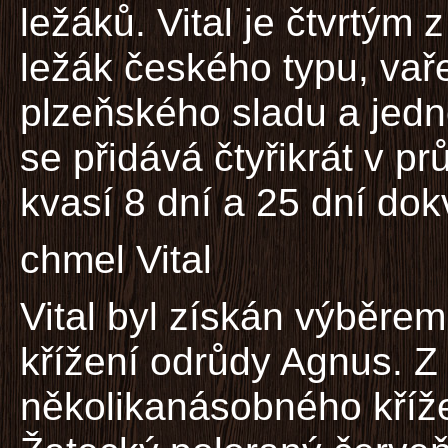
ležáků. Vital je čtvrtým 
ležák českého typu, vař
plzeňského sladu a jed
se přidává čtyřikrát v p
kvasí 8 dní a 25 dní dok
chmel Vital
Vital byl získán výběre
křížení odrůdy Agnus. Z
několikanásobného kříž