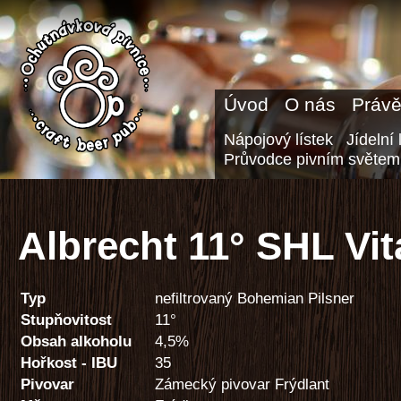
Úvod
O nás
Právě
Nápojový lístek
Jídelní 
Průvodce pivním světem
Albrecht 11° SHL Vit
Typ
nefiltrovaný Bohemian Pilsner
Stupňovitost
11°
Obsah alkoholu
4,5%
Hořkost - IBU
35
Pivovar
Zámecký pivovar Frýdlant