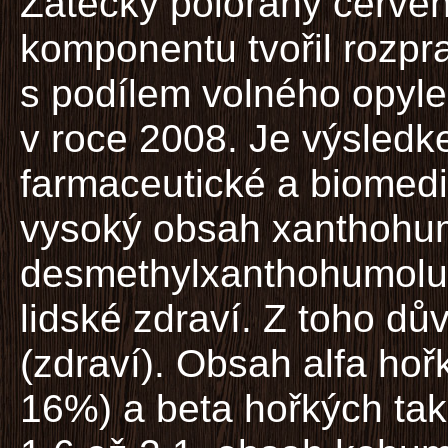
Žatecký poloraný červeň
komponentu tvořil rozpra
s podílem volného opyle
v roce 2008. Je výsledk
farmaceutické a biomedi
vysoký obsah xanthohu
desmethylxanthohumolu, 
lidské zdraví. Z toho dů
(zdraví). Obsah alfa hoř
16%) a beta hořkých tak