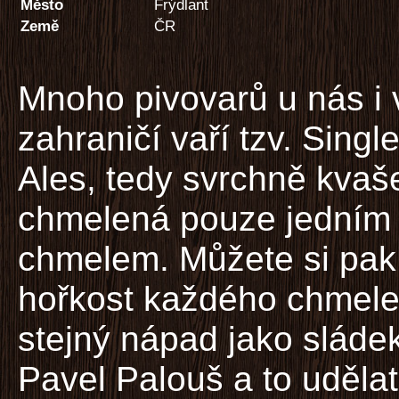
Město
Frýdlant
Země
ČR
Mnoho pivovarů u nás i 
zahraničí vaří tzv. Singl
Ales, tedy svrchně kvaš
chmelená pouze jedním
chmelem. Můžete si pak
hořkost každého chmele
stejný nápad jako sláde
Pavel Palouš a to uděla