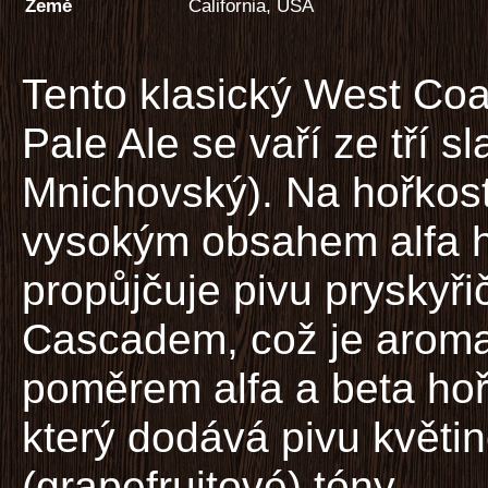
Země
California, USA
Tento klasický West Coa
Pale Ale se vaří ze tří s
Mnichovský). Na hořkos
vysokým obsahem alfa ho
propůjčuje pivu pryskyř
Cascadem, což je aroma
poměrem alfa a beta hoř
který dodává pivu květin
(grapefruitové) tóny.