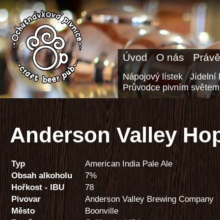
Úvod
O nás
Právě
Nápojový lístek
Jídelní 
Průvodce pivním světem
Anderson Valley Hop
Typ
American India Pale Ale
Obsah alkoholu
7%
Hořkost - IBU
78
Pivovar
Anderson Valley Brewing Company
Město
Boonville