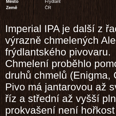
Město
Frýdlant
Země
ČR
Imperial IPA je další z ř
výrazně chmelených Ale
frýdlantského pivovaru.
Chmelení proběhlo pomo
druhů chmelů (Enigma, C
Pivo má jantarovou až s
říz a střední až vyšší pl
prokvašení není hořkost 