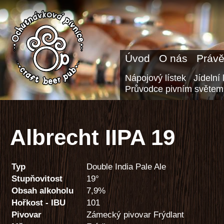
Úvod
O nás
Právě
Nápojový lístek
Jídelní 
Průvodce pivním světem
Albrecht IIPA 19
Typ
Double India Pale Ale
Stupňovitost
19°
Obsah alkoholu
7,9%
Hořkost - IBU
101
Pivovar
Zámecký pivovar Frýdlant