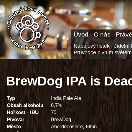
Úvod
O nás
Právě
Nápojový lístek
Jídelní 
Průvodce pivním světem
BrewDog IPA is Dea
Typ
India Pale Ale
Obsah alkoholu
6,7%
Hořkost - IBU
75
Pivovar
BrewDog
Město
Aberdeenshire, Ellon