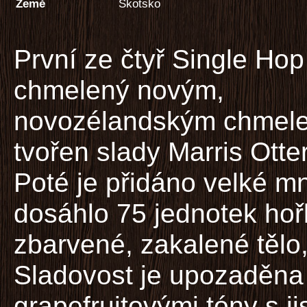
Země
Skotsko
První ze čtyř Single Hop
chmelený novým,
novozélandským chmele
tvořen slady Marris Otte
Poté je přidáno velké m
dosáhlo 75 jednotek hoř
zbarvené, zakalené tělo, 
Sladovost je upozaděna 
grapefruitovými tóny s ji