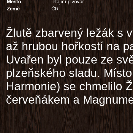
Město
létající pivovar
Země
ČR
Žlutě zbarvený ležák s 
až hrubou hořkostí na pa
Uvařen byl pouze ze svě
plzeňského sladu. Míst
Harmonie) se chmelilo 
červeňákem a Magnum