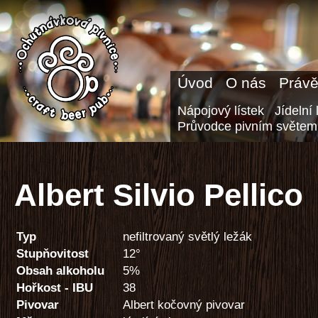
Úvod
O nás
Právě
Nápojový lístek
Jídelní 
Průvodce pivním světem
Albert Silvio Pellico
Typ
nefiltrovaný světlý ležák
Stupňovitost
12°
Obsah alkoholu
5%
Hořkost - IBU
38
Pivovar
Albert kočovný pivovar