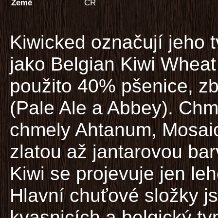
Země
ČR
Kiwicked označují jeho t
jako Belgian Kiwi Wheat
použito 40% pšenice, zb
(Pale Ale a Abbey). Chm
chmely Ahtanum, Mosai
zlatou až jantarovou bar
Kiwi se projevuje jen lehc
Hlavní chuťové složky j
kvasnicích a belgický ty