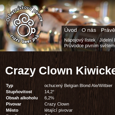
Úvod
O nás
Právě
Nápojový lístek
Jídelní 
Průvodce pivním světem
Crazy Clown Kiwick
Typ
ochucený Belgian Blond Ale/Witbier
Stupňovitost
14,2°
Obsah alkoholu
6,2%
Pivovar
Crazy Clown
Město
létající pivovar