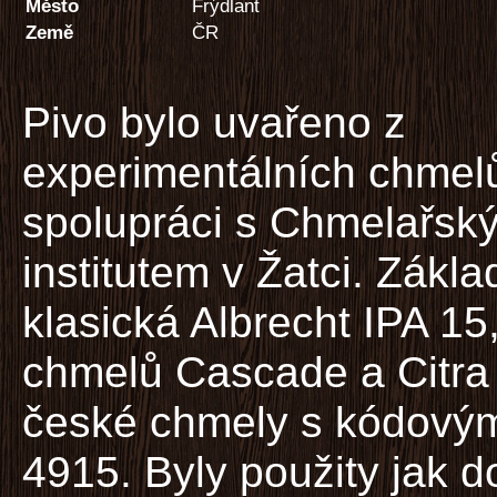
Město
Frýdlant
Země
ČR
Pivo bylo uvařeno z
experimentálních chmel
spolupráci s Chmelařsk
institutem v Žatci. Základ
klasická Albrecht IPA 15
chmelů Cascade a Citra 
české chmely s kódovým
4915. Byly použity jak 