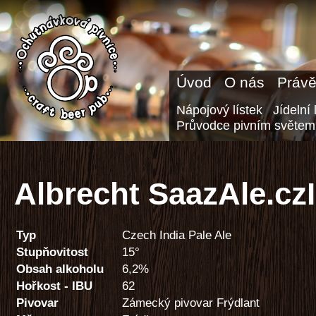
Úvod
O nás
Právě
Nápojový lístek
Jídelní 
Průvodce pivním světem
Albrecht SaazAle.cz
Typ
Czech India Pale Ale
Stupňovitost
15°
Obsah alkoholu
6,2%
Hořkost - IBU
62
Pivovar
Zámecký pivovar Frýdlant