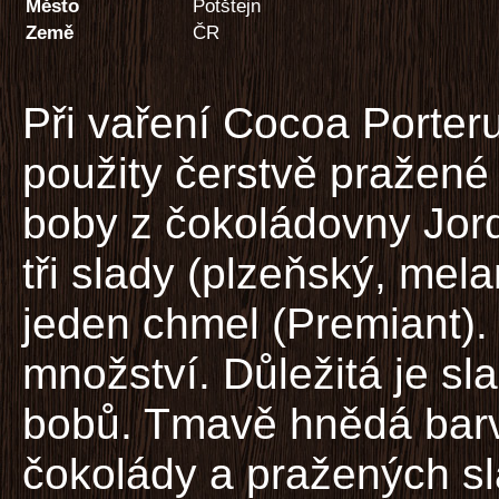
Město
Potštejn
Země
ČR
Při vaření Cocoa Porteru
použity čerstvě pražen
boby z čokoládovny Jord
tři slady (plzeňský, mel
jeden chmel (Premiant).
množství. Důležitá je s
bobů. Tmavě hnědá bar
čokolády a pražených sl