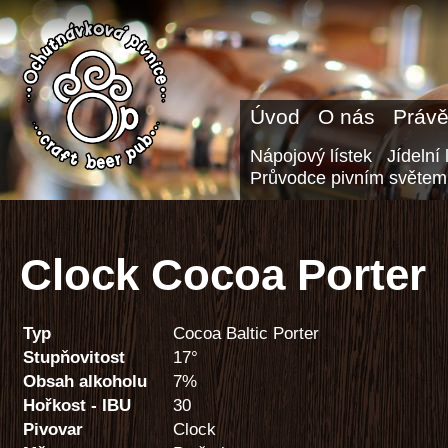
Úvod
O nás
Právě
Nápojový lístek
Jídelní 
Průvodce pivním světem
Clock Cocoa Porter
Typ
Cocoa Baltic Porter
Stupňovitost
17°
Obsah alkoholu
7%
Hořkost - IBU
30
Pivovar
Clock