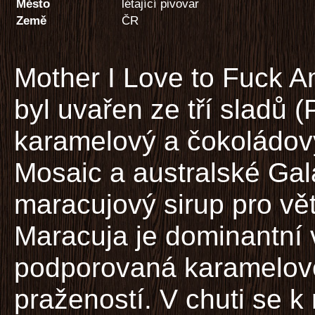
Město
létající pivovar
Země
ČR
Mother I Love to Fuck A
byl uvařen ze tří sladů (
karamelový a čokoládov
Mosaic a australské Gala
maracujový sirup pro vět
Maracuja je dominantní 
podporovaná karamelovo
pražeností. V chuti se 