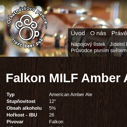
Úvod
O nás
Právě
Nápojový lístek
Jídelní 
Průvodce pivním světem
Falkon MILF Amber 
Typ
American Amber Ale
Stupňovitost
12°
Obsah alkoholu
5%
Hořkost - IBU
26
Pivovar
Falkon