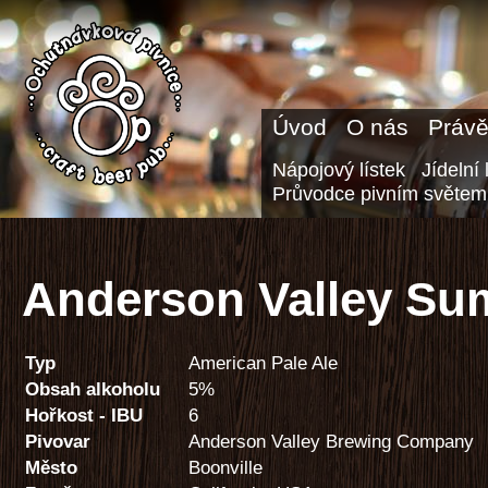
Úvod
O nás
Právě
Nápojový lístek
Jídelní 
Průvodce pivním světem
Anderson Valley Su
Typ
American Pale Ale
Obsah alkoholu
5%
Hořkost - IBU
6
Pivovar
Anderson Valley Brewing Company
Město
Boonville