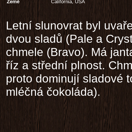
Země
California, USA
Letní slunovrat byl uvař
dvou sladů (Pale a Crys
chmele (Bravo). Má janta
říz a střední plnost. Ch
proto dominují sladové t
mléčná čokoláda).