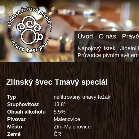
Úvod
O nás
Právě
Nápojový lístek
Jídelní 
Průvodce pivním světem
Zlínský švec Tmavý speciál
Typ
nefiltrovaný tmavý ležák
Stupňovitost
13,8°
Obsah alkoholu
5,5%
Pivovar
Malenovice
Město
Zlín-Malenovice
Země
ČR