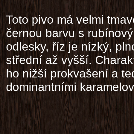
Toto pivo má velmi tmav
černou barvu s rubínov
odlesky, říz je nízký, pln
střední až vyšší. Charak
ho nižší prokvašení a ted
dominantními karamelov