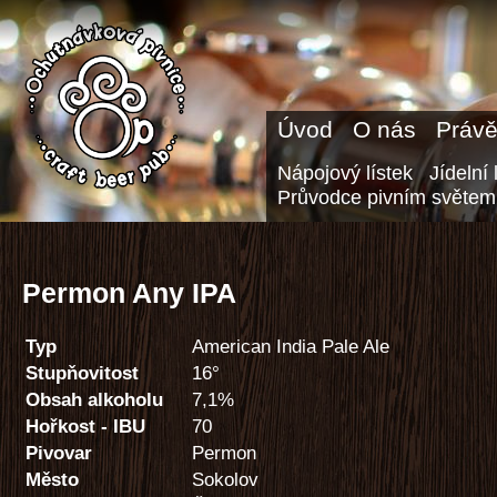
Úvod
O nás
Právě
Nápojový lístek
Jídelní 
Průvodce pivním světem
Permon Any IPA
Typ
American India Pale Ale
Stupňovitost
16°
Obsah alkoholu
7,1%
Hořkost - IBU
70
Pivovar
Permon
Město
Sokolov