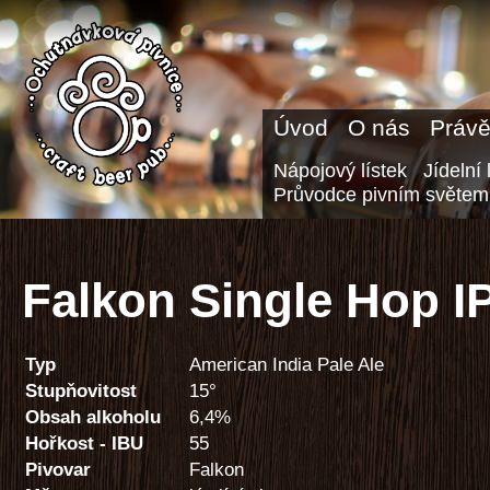
Úvod
O nás
Právě
Nápojový lístek
Jídelní 
Průvodce pivním světem
Falkon Single Hop I
Typ
American India Pale Ale
Stupňovitost
15°
Obsah alkoholu
6,4%
Hořkost - IBU
55
Pivovar
Falkon