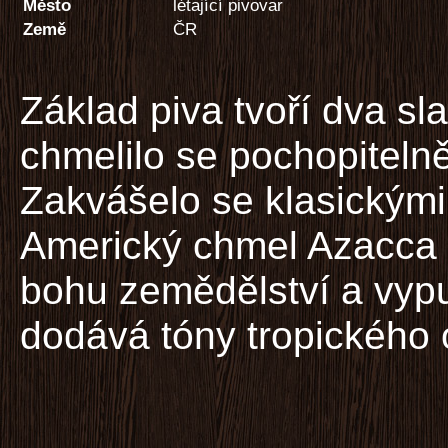
Město
létající pivovar
Země
ČR
Základ piva tvoří dva sl
chmelilo se pochopiteln
Zakvášelo se klasickými
Americký chmel Azacca 
bohu zemědělství a vypu
dodává tóny tropického 