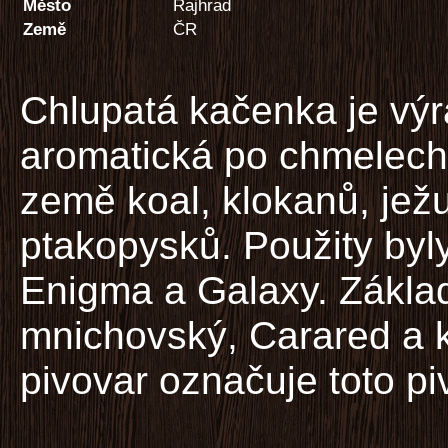
Město
Rajhrad
Země
ČR
Chlupatá kačenka je vý
aromatická po chmelech
země koal, klokanů, ježu
ptakopysků. Použity byl
Enigma a Galaxy. Základ 
mnichovský, Carared a 
pivovar označuje toto pi