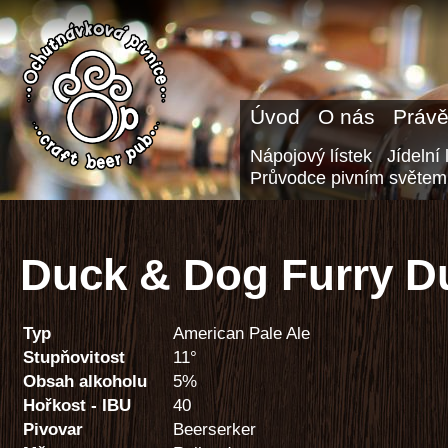
Úvod
O nás
Právě
Nápojový lístek
Jídelní 
Průvodce pivním světem
Duck & Dog Furry D
Typ
American Pale Ale
Stupňovitost
11°
Obsah alkoholu
5%
Hořkost - IBU
40
Pivovar
Beerserker